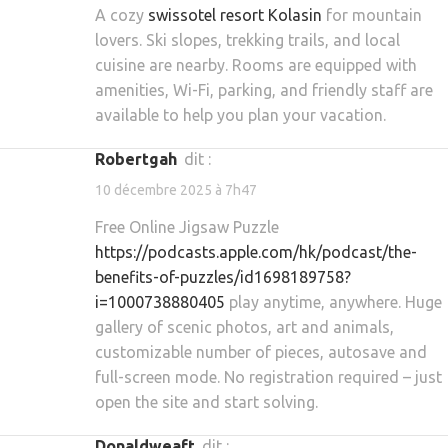
A cozy
swissotel resort Kolasin
for mountain
lovers. Ski slopes, trekking trails, and local
cuisine are nearby. Rooms are equipped with
amenities, Wi-Fi, parking, and friendly staff are
available to help you plan your vacation.
Robertgah
dit :
10 décembre 2025 à 7h47
Free Online Jigsaw Puzzle
https://podcasts.apple.com/hk/podcast/the-
benefits-of-puzzles/id1698189758?
i=1000738880405
play anytime, anywhere. Huge
gallery of scenic photos, art and animals,
customizable number of pieces, autosave and
full-screen mode. No registration required – just
open the site and start solving.
Donaldweaft
dit :