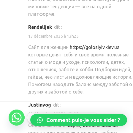
мировые тенденции — всё на одной
платформе.
Randalljak
dit :
13 décembre 2025 à 13h25
Сайт для женщин
https://golosiyiv.kiev.ua
которые ценят себя и своё время: полезные
статьи о моде и уходе, психологии, детях,
отношениях, работе и хобби. Подборки идей,
гайды, чек-листы и вдохновляющие истории.
Помогаем находить баланс между заботой о
других и заботой о себе.
Justinvog
dit :
13 décembre 2025 à 13h27
Réservez dès maintenant
Comment puis-je vous aider ?
Онлайн женский
https://womenclub.kr.ua
портал для девушек и женщин любого