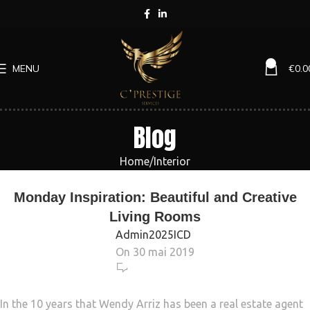
0
MENU
€
0.0
Blog
Home
Interior
INTERIOR
Monday Inspiration: Beautiful and Creative
Living Rooms
Admin2025ICD
On 30 mai 2019
11 544
In the 10 years that Wendy Arriz has been a real estate agent