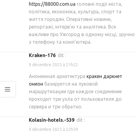
https://88000.com.ua
головні події міста,
політика, економіка, культура, спорт та
життя городян. Оперативні новини,
репортажі, інтерв’ю та аналітика. Все
важливе про Ужгород в одному місці, зручно
з телефону та комп’ютера.
kraken-176
dit :
9 décembre 2025 à 21h22
Анонимная архитектура
кракен даркнет
онион
базируется на луковой
маршрутизации где каждое соединение
проходит три узла от пользователя до
сервера и три обратно.
kolasin-hotels.-539
dit :
9 décembre 2025 à 22h59