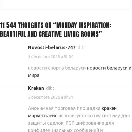
11 544 THOUGHTS ON “
MONDAY INSPIRATION:
BEAUTIFUL AND CREATIVE LIVING ROOMS
”
novosti-belarus-747
dit :
5 décembre 2025 à 9h04
новости спорта беларуси
новости беларуси и
мира
kraken
dit :
5 décembre 2025 à 9h31
Анонимная торговая площадка
кракен
маркетплейс
использует escrow систему для
защиты сделок, PGP шифрование для
конфиденциальных сообщений и