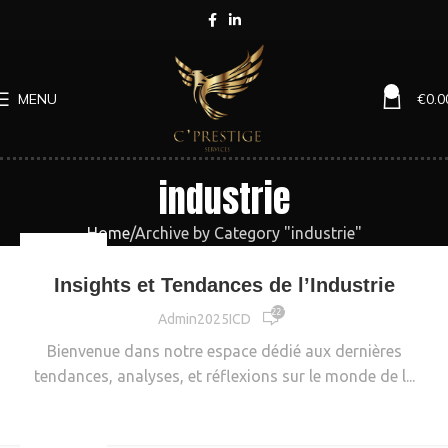
0
MENU
€
0.0
industrie
Home
Archive by Category "industrie"
INDUSTRIE
Insights et Tendances de l’Industrie
22 169
Admin2025ICD
Bienvenue dans notre espace dédié aux dernières
tendances, analyses, et réflexions sur le monde de l...
CONTINUE READING