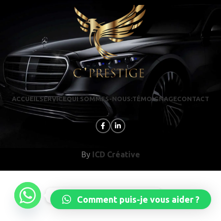
ACCUEIL
SERVICE
QUI SOMMES-NOUS:
TÉMOIGNAGE
CONTACT
By
ICD Créative
Réservez dès maintenant
Comment puis-je vous aider ?