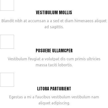
VESTIBULUM MOLLIS
Blandit nibh at accumsan a a sed et diam himenaeos aliquet
ad sagittis.
POSUERE ULLAMCPER
Vestibulum feugiat a volutpat dis cum primis ultricies
massa taciti lobortis.
LITORA PARTURIENT
Egestas a mi a faucibus vestibulum vestibulum nam
aliquet adipiscing.