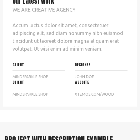
Our Latest Work
WE ARE CREATIVE AGENCY
Accum luctus dolor sit amet, consectetuer
adipiscing elit, sed diam nonummy nibh euismod
tincidunt ut laoreet dolore magna aliquam erat
volutpat. Ut wisi enim ad minim veniam.
CLIENT
DESIGNER
MINDSPARKLE SHOP
JOHN DOE
CLIENT
WEBSITE
MINDSPARKLE SHOP
XTEMOS.COM/WOOD
PROJECT WITH DESCRIPTION EXAMPLE